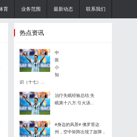
体育
业务范围
最新动态
联系我们
热点资讯
中
医
小
知
识（十七）...
治疗失眠经验总结:失
眠第十八方:引火汤...
如
#身边的风景# 佛罗里达
外
州，空中矩阵出现了故障，